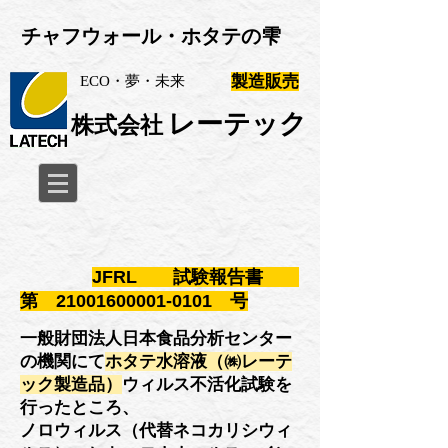
​チャフウォール・ホタテの雫
​製造販売
ECO・夢・未来
レーテック
株式会社
JFRL 試験報告書
第
21001600001-0101
号
一般財団法人日本食品分析センター
の機関にて
ホタテ水溶液（㈱レーテ
ック製造品）
ウィルス不活化試験を
行ったところ、
ノロウィルス（代替ネコカリシウィ